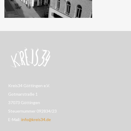
Kreis34 Göttingen e.V.
Gotmarstraße 1
37073 Göttingen
Steuernummer 092834/23
E-Mail:
info@kreis34.de