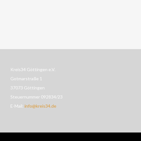
Kreis34 Göttingen e.V.
Gotmarstraße 1
37073 Göttingen
Steuernummer 092834/23
E-Mail:
info@kreis34.de