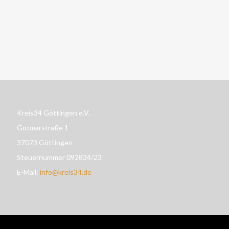
Kreis34 Göttingen e.V.
Gotmarstraße 1
37073 Göttingen
Steuernummer 092834/23
E-Mail:
info@kreis34.de