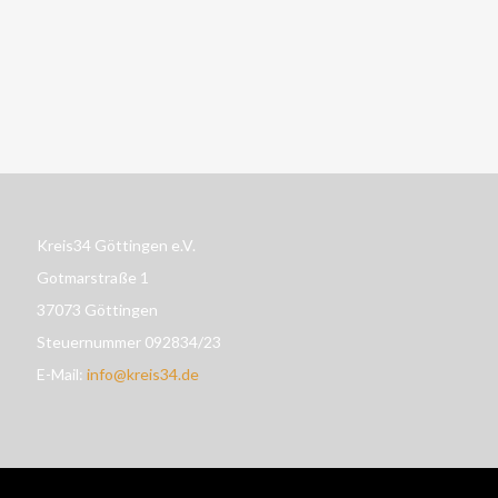
Kreis34 Göttingen e.V.
Gotmarstraße 1
37073 Göttingen
Steuernummer 092834/23
E-Mail:
info@kreis34.de