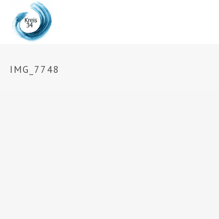
IMG_7748