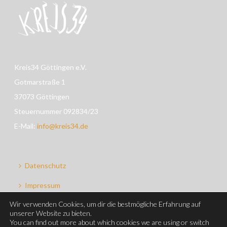
Kreis34 Göttingen e.V.
Gotmarstraße 1
37073 Göttingen
Steuernummer 092834/23
E-Mail:
info@kreis34.de
Datenschutz
Impressum
Wir verwenden Cookies, um dir die bestmögliche Erfahrung auf
Cookie-Richtlinie (EU)
unserer Website zu bieten.
You can find out more about which cookies we are using or switch