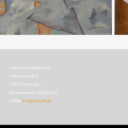
Kreis34 Göttingen e.V.
Gotmarstraße 1
37073 Göttingen
Steuernummer 092834/23
E-Mail:
info@kreis34.de