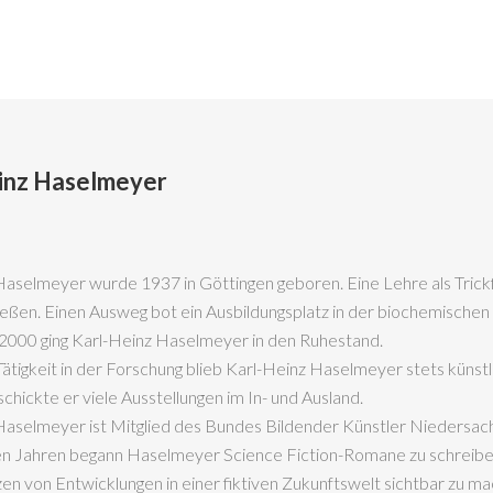
inz Haselmeyer
Haselmeyer wurde 1937 in Göttingen geboren. Eine Lehre als Trick
ießen. Einen Ausweg bot ein Ausbildungsplatz in der biochemischen
 2000 ging Karl-Heinz Haselmeyer in den Ruhestand.
tigkeit in der Forschung blieb Karl-Heinz Haselmeyer stets künstler
chickte er viele Ausstellungen im In- und Ausland.
Haselmeyer ist Mitglied des Bundes Bildender Künstler Niedersach
ten Jahren begann Haselmeyer Science Fiction-Romane zu schreiben
n von Entwicklungen in einer fiktiven Zukunftswelt sichtbar zu ma