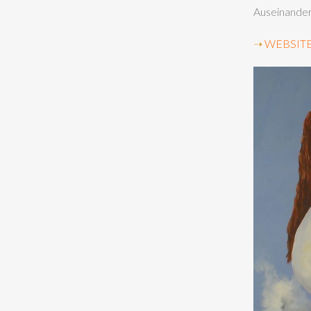
Auseinander
➝
W
EBSIT