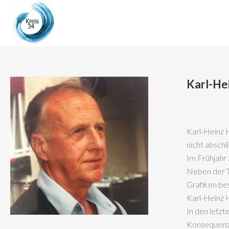
Karl-He
Karl-Heinz 
nicht abschl
Im Frühjahr
Neben der Tä
Grafiken bes
Karl-Heinz 
In den letz
Konsequenze