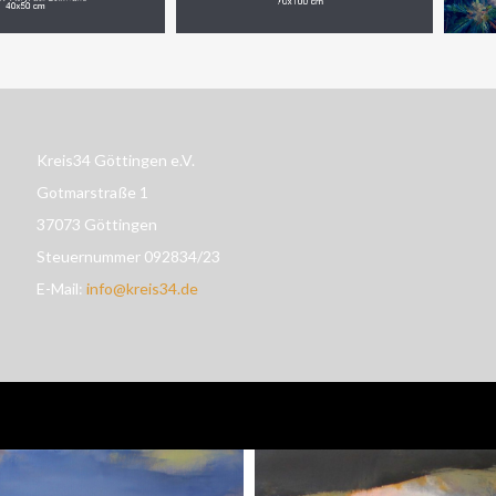
Kreis34 Göttingen e.V.
Gotmarstraße 1
37073 Göttingen
Steuernummer 092834/23
E-Mail:
info@kreis34.de