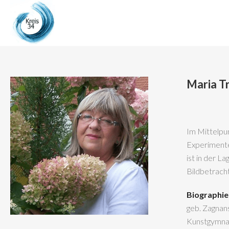
Maria T
Im Mittelpun
Experimentel
ist in der L
Bildbetracht
Biographie
geb. Zagnan
Kunstgymnas