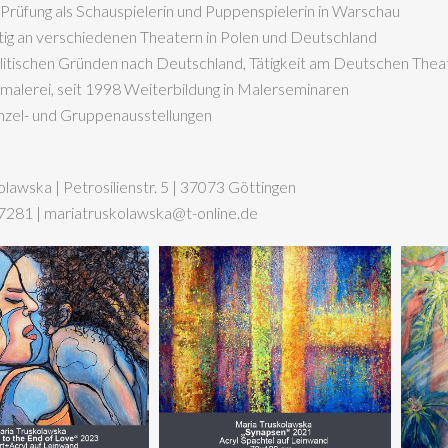
 Prüfung als Schauspielerin und Puppenspielerin in Warschau
ätig an verschiedenen Theatern in Polen und Deutschland
litischen Gründen nach Deutschland, Tätigkeit am Deutschen Theate
lmalerei, seit 1998 Weiterbildung in Malerseminaren
inzel- und Gruppenausstellungen
lawska | Petrosilienstr. 5 | 37073 Göttingen
57281 | mariatruskolawska@t-online.de